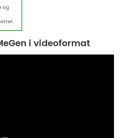
e og
settet
MeGen i videoformat