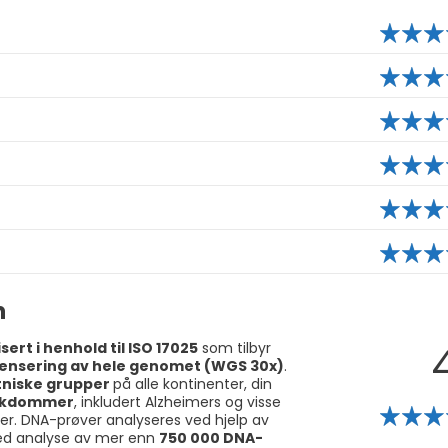
n
isert i henhold til ISO 17025
som tilbyr
ensering av hele genomet (WGS 30x)
.
tniske grupper
på alle kontinenter, din
sykdommer
, inkludert Alzheimers og visse
er. DNA-prøver analyseres ved hjelp av
med analyse av mer enn
750 000 DNA-