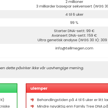
2 millioner
3 milliarder basepar sekvensert (WGS 3
4 til 6 uker
99 %
Starter DNA-sett: 99 €
Avansert DNA-sett: 159 €
Ultra genetisk analyse (WGS 30 X): 309
info@tellmegen.com
men dette påvirker ikke vår uavhengige mening.
ulemper
0X)
Behandlingstiden på 4 til 6 uker er litt l
tniske
Mindre nøyaktig enn Family Tree DNA p