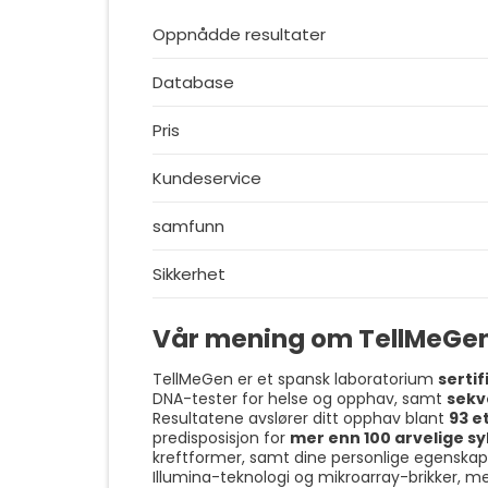
Oppnådde resultater
Database
Pris
Kundeservice
samfunn
Sikkerhet
Vår mening om TellMeGe
TellMeGen er et spansk laboratorium
sertif
DNA-tester for helse og opphav, samt
sekv
Resultatene avslører ditt opphav blant
93 e
predisposisjon for
mer enn 100 arvelige 
kreftformer, samt dine personlige egenskap
Illumina-teknologi og mikroarray-brikker, 