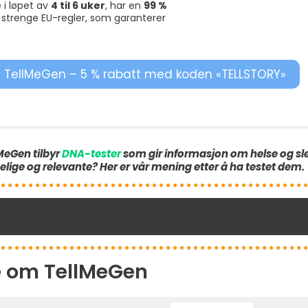
e i løpet av
4 til 6 uker
, har en
99 %
 strenge EU-regler, som garanterer
 TellMeGen – 5 % rabatt med koden «TELLSTORY»
MeGen tilbyr
DNA-tester
som gir informasjon om helse og sl
lige og relevante? Her er vår mening etter å ha testet dem.
e om TellMeGen