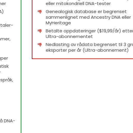
ner
eller mitokondriell DNA-tester
A)
Genealogisk database er begrenset
sammenlignet med Ancestry DNA eller
MyHeritage
taler-
Betalte oppdateringer ($19,99/år) etter
Ultra-abonnementet
mmer,
Nedlasting av rådata begrenset til 3 gr
eksporter per år (Ultra-abonnement)
aper
tisk
e
språk,
rå DNA-