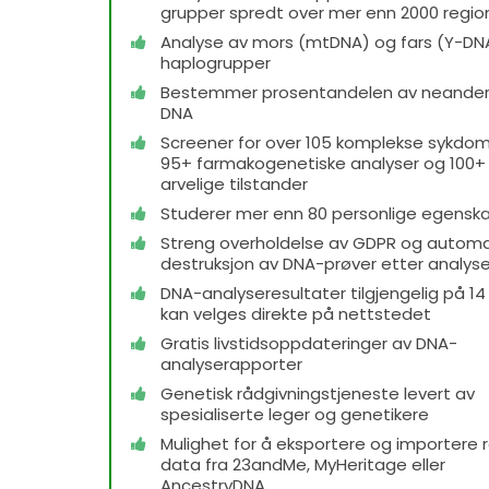
grupper spredt over mer enn 2000 regio
Analyse av mors (mtDNA) og fars (Y-DN
haplogrupper
Bestemmer prosentandelen av neander
DNA
Screener for over 105 komplekse sykdo
95+ farmakogenetiske analyser og 100+
arvelige tilstander
Studerer mer enn 80 personlige egensk
Streng overholdelse av GDPR og automa
destruksjon av DNA-prøver etter analys
DNA-analyseresultater tilgjengelig på 14 
kan velges direkte på nettstedet
Gratis livstidsoppdateringer av DNA-
analyserapporter
Genetisk rådgivningstjeneste levert av
spesialiserte leger og genetikere
Mulighet for å eksportere og importere 
data fra 23andMe, MyHeritage eller
AncestryDNA