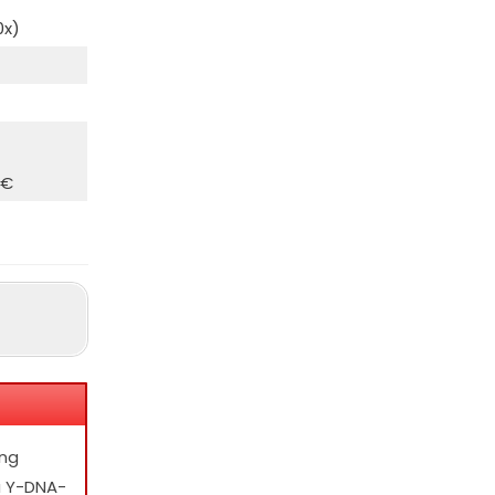
0x)
 €
ang
å Y-DNA-