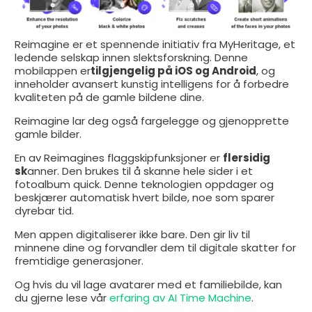
Reimagine er et spennende initiativ fra MyHeritage, et
ledende selskap innen slektsforskning. Denne
mobilappen er
tilgjengelig på iOS og Android
, og
inneholder avansert kunstig intelligens for å forbedre
kvaliteten på de gamle bildene dine.
Reimagine lar deg også fargelegge og gjenopprette
gamle bilder.
En av Reimagines flaggskipfunksjoner er
flersidig
sk
anner. Den brukes til å skanne hele sider i et
fotoalbum quick. Denne teknologien oppdager og
beskjærer automatisk hvert bilde, noe som sparer
dyrebar tid.
Men appen digitaliserer ikke bare. Den gir liv til
minnene dine og forvandler dem til digitale skatter for
fremtidige generasjoner.
Og hvis du vil lage avatarer med et familiebilde, kan
du gjerne lese vår
erfaring av AI Time Machine
.