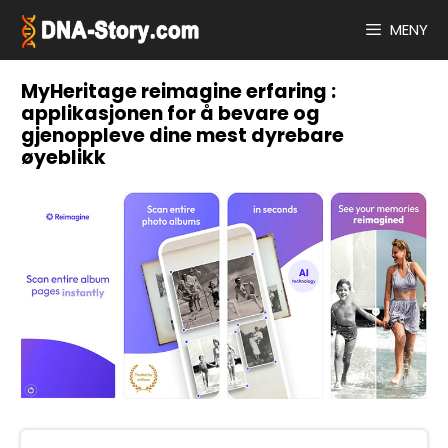
Hopp
til
MENY
innhold
MyHeritage reimagine erfaring :
applikasjonen for å bevare og
gjenoppleve dine mest dyrebare
øyeblikk