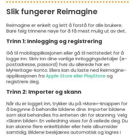
Slik fungerer Reimagine
Reimagine er enkelt og lett å forstå for alle brukere.
Bare følg trinnene nøye for å få mest mulig ut av det.
Trinn 1: Innlogging og registrering
Gå til mobilapplikasjonen eller gå til nettstedet for å
logge inn. Skriv inn dine vanlige innloggingsdetaljer (e-
postadresse, passord) hvis du allerede har en
MyHeritage-konto. Ellers kan du laste ned Reimagine-
applikasjonen fra
Apple Store eller PlayStore
og
registrere deg.
Trinn 2: Importer og skann
Når du er logget inn, trykker du på «More»-knappen for
å begynne å behandle bildene dine. Importer bildene
som skal behandles fra enheten din for skanning. Velg
«Skann bilder». En veiledning vises for å veilede deg. Du
kan skanne flere enkeltbilder eller hele albumsider
samtidig. Bildene beskjæres automatisk og lagres i