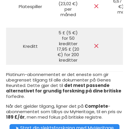
6,67 £ 
(23,02 €)
Platespiller
€) p
per
mån
måned
5 £ (5 €)
for 50
kreditter
Kreditt
17,95 £ (20
€) for 200
kreditter
Platinum-abonnementet er det eneste som gir
ubegrenset tilgang til alle dokumenter på Genes
Reunited. Dette gjør det til
det mest passende
alternativet for grundig forskning på dine britiske
forfedre.
Når det gjelder tilgang, ligner det på
Complete
-
abonnementet som tilbys av MyHeritage, til en pris av
189 £/år
, men med fokus på britiske registre.
➤ Start din slektsforskning med MyHeritage