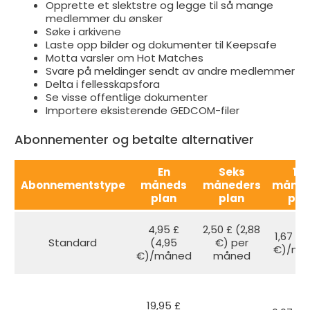
Opprette et slektstre og legge til så mange
medlemmer du ønsker
Søke i arkivene
Laste opp bilder og dokumenter til Keepsafe
Motta varsler om Hot Matches
Svare på meldinger sendt av andre medlemmer
Delta i fellesskapsfora
Se visse offentlige dokumenter
Importere eksisterende GEDCOM-filer
Abonnementer og betalte alternativer
En
Seks
12-
Abonnementstype
måneds
måneders
måned
plan
plan
pla
4,95 £
2,50 £ (2,88
1,67 £ (
Standard
(4,95
€) per
€)/må
€)/måned
måned
19,95 £