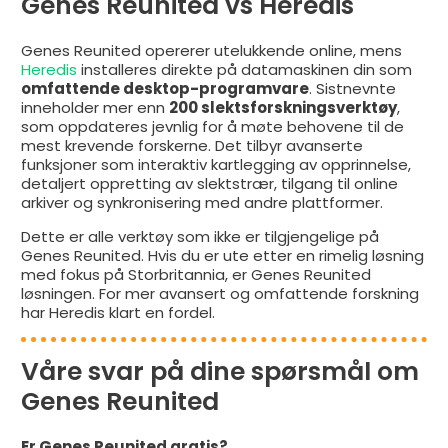
Genes Reunited vs Heredis
Genes Reunited opererer utelukkende online, mens
Heredis
installeres direkte på datamaskinen din som
omfattende desktop-programvare
. Sistnevnte
inneholder mer enn
200 slektsforskningsverktøy
,
som oppdateres jevnlig for å møte behovene til de
mest krevende forskerne. Det tilbyr avanserte
funksjoner som interaktiv kartlegging av opprinnelse,
detaljert oppretting av slektstrær, tilgang til online
arkiver og synkronisering med andre plattformer.
Dette er alle verktøy som ikke er tilgjengelige på
Genes Reunited. Hvis du er ute etter en rimelig løsning
med fokus på Storbritannia, er Genes Reunited
løsningen. For mer avansert og omfattende forskning
har Heredis klart en fordel.
Våre svar på dine spørsmål om
Genes Reunited
Er Genes Reunited gratis?