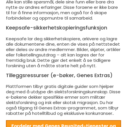
Alle kan stille spørsmål, dele sine funn eller bare dra
nytte av andres erfaringer. Disse foraene er ikke bare
til for å finne informasjon, men også for å skape
forbindelser og oppmuntre til samarbeid.
Keepsafe-sikkerhetskopieringsfunksjon
Keepsafe lar deg sikkerhetskopiere, arkivere og lagre
alle dokumentene dine, enten de vises på nettstedet
eller deles av andre medlemmer. Bilder, skjøter, artikler
eller folketellingsutdrag – alt kan lagres der for
fremtidig bruk. Dette gjør det enkelt å se tidligere
forskning uten å måtte starte helt på nytt.
Tilleggsressurser (e-bøker, Genes Extras)
Plattformen tilbyr gratis digitale guider som hjelper
deg med å utdype din slektsforskningskunnskap. Disse
e-bøkene dekker spesifikke emner som militær
slektsforskning og irsk eller skotsk migrasjon. Du har
også tilgang til Genes Extras-programmet, som tilbyr
rabatter på hotelltilbud og eksklusive konkurranser..
Fordeler med Genes Reunited-tjenester og