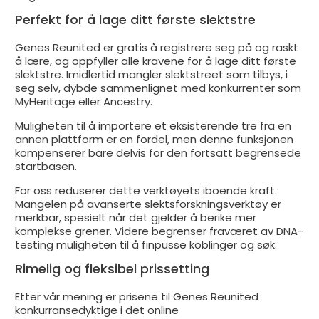
Perfekt for å lage ditt første slektstre
Genes Reunited er gratis å registrere seg på og raskt
å lære, og oppfyller alle kravene for å lage ditt første
slektstre. Imidlertid mangler slektstreet som tilbys, i
seg selv, dybde sammenlignet med konkurrenter som
MyHeritage eller Ancestry.
Muligheten til å importere et eksisterende tre fra en
annen plattform er en fordel, men denne funksjonen
kompenserer bare delvis for den fortsatt begrensede
startbasen.
For oss reduserer dette verktøyets iboende kraft.
Mangelen på avanserte slektsforskningsverktøy er
merkbar, spesielt når det gjelder å berike mer
komplekse grener. Videre begrenser fraværet av DNA-
testing muligheten til å finpusse koblinger og søk.
Rimelig og fleksibel prissetting
Etter vår mening er prisene til Genes Reunited
konkurransedyktige i det online