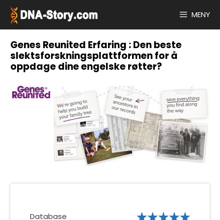
Hopp
til
MENY
innhold
Genes Reunited Erfaring : Den beste
slektsforskningsplattformen for å
oppdage dine engelske røtter?
Database