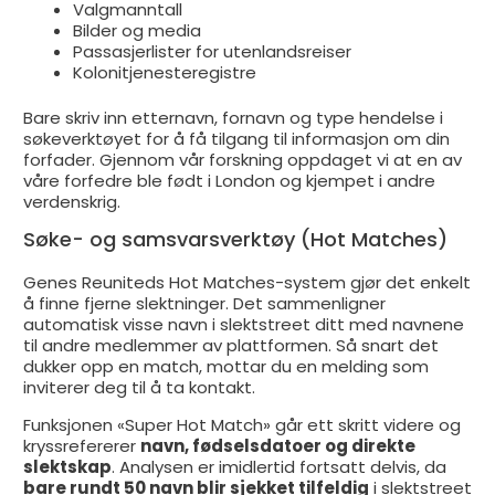
Valgmanntall
Bilder og media
Passasjerlister for utenlandsreiser
Kolonitjenesteregistre
Bare skriv inn etternavn, fornavn og type hendelse i
søkeverktøyet for å få tilgang til informasjon om din
forfader. Gjennom vår forskning oppdaget vi at en av
våre forfedre ble født i London og kjempet i andre
verdenskrig.
Søke- og samsvarsverktøy (Hot Matches)
Genes Reuniteds Hot Matches-system gjør det enkelt
å finne fjerne slektninger. Det sammenligner
automatisk visse navn i slektstreet ditt med navnene
til andre medlemmer av plattformen. Så snart det
dukker opp en match, mottar du en melding som
inviterer deg til å ta kontakt.
Funksjonen «Super Hot Match» går ett skritt videre og
kryssrefererer
navn, fødselsdatoer og direkte
slektskap
. Analysen er imidlertid fortsatt delvis, da
bare rundt 50 navn blir sjekket tilfeldig
i slektstreet