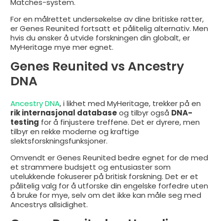
Matches-system.
For en målrettet undersøkelse av dine britiske røtter,
er Genes Reunited fortsatt et pålitelig alternativ. Men
hvis du ønsker å utvide forskningen din globalt, er
MyHeritage mye mer egnet.
Genes Reunited vs Ancestry
DNA
Ancestry DNA
, i likhet med MyHeritage, trekker på en
rik internasjonal database
og tilbyr også
DNA-
testing
for å finjustere treffene. Det er dyrere, men
tilbyr en rekke moderne og kraftige
slektsforskningsfunksjoner.
Omvendt er Genes Reunited bedre egnet for de med
et strammere budsjett og entusiaster som
utelukkende fokuserer på britisk forskning. Det er et
pålitelig valg for å utforske din engelske forfedre uten
å bruke for mye, selv om det ikke kan måle seg med
Ancestrys allsidighet.