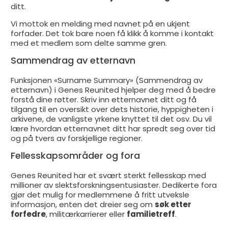
ditt.
Vi mottok en melding med navnet på en ukjent
forfader. Det tok bare noen få klikk å komme i kontakt
med et medlem som delte samme gren.
Sammendrag av etternavn
Funksjonen «Surname Summary» (Sammendrag av
etternavn) i Genes Reunited hjelper deg med å bedre
forstå dine røtter. Skriv inn etternavnet ditt og få
tilgang til en oversikt over dets historie, hyppigheten i
arkivene, de vanligste yrkene knyttet til det osv. Du vil
lære hvordan etternavnet ditt har spredt seg over tid
og på tvers av forskjellige regioner.
Fellesskapsområder og fora
Genes Reunited har et svært sterkt fellesskap med
millioner av slektsforskningsentusiaster. Dedikerte fora
gjør det mulig for medlemmene å fritt utveksle
informasjon, enten det dreier seg om
søk etter
forfedre
, militærkarrierer eller
familietreff
.