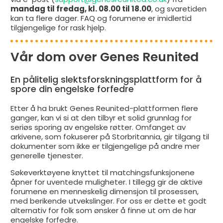
mandag til fredag, kl. 08.00 til 18.00
, og svaretiden
kan ta flere dager. FAQ og forumene er imidlertid
tilgjengelige for rask hjelp.
Vår dom over Genes Reunited
En pålitelig slektsforskningsplattform for å
spore din engelske forfedre
Etter å ha brukt Genes Reunited-plattformen flere
ganger, kan vi si at den tilbyr et solid grunnlag for
seriøs sporing av engelske røtter. Omfanget av
arkivene, som fokuserer på Storbritannia, gir tilgang til
dokumenter som ikke er tilgjengelige på andre mer
generelle tjenester.
Søkeverktøyene knyttet til matchingsfunksjonene
åpner for uventede muligheter. I tillegg gir de aktive
forumene en menneskelig dimensjon til prosessen,
med berikende utvekslinger. For oss er dette et godt
alternativ for folk som ønsker å finne ut om de har
engelske forfedre.