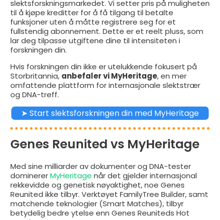
slektsforskningsmarkedet. Vi setter pris på muligheten
til å kjøpe kreditter for å få tilgang til betalte
funksjoner uten å måtte registrere seg for et
fullstendig abonnement. Dette er et reelt pluss, som
lar deg tilpasse utgiftene dine til intensiteten i
forskningen din.
Hvis forskningen din ikke er utelukkende fokusert på
Storbritannia,
anbefaler vi MyHeritage
, en mer
omfattende plattform for internasjonale slektstrær
og DNA-treff.
➤ Start slektsforskningen din med MyHeritage
Genes Reunited vs MyHeritage
Med sine milliarder av dokumenter og DNA-tester
dominerer
MyHeritage
når det gjelder internasjonal
rekkevidde og genetisk nøyaktighet, noe Genes
Reunited ikke tilbyr. Verktøyet FamilyTree Builder, samt
matchende teknologier (Smart Matches), tilbyr
betydelig bedre ytelse enn Genes Reuniteds Hot